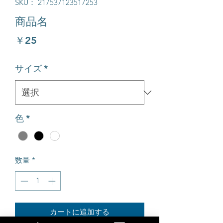
SKU： 217537123517253
商品名
価
￥25
格
サイズ
*
色
*
数量
*
カートに追加する