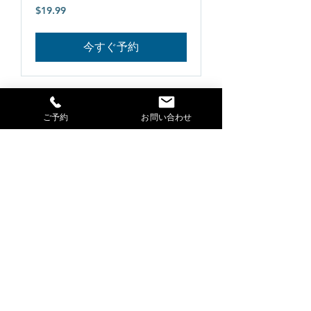
19.99
$19.99
米
ド
ル
今すぐ予約
ご予約
お問い合わせ
サービス名
1時間
19.99
$19.99
米
ド