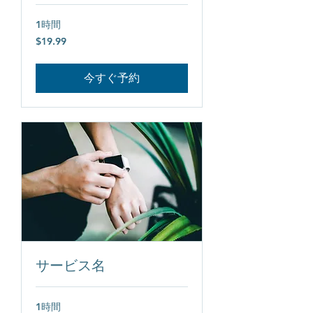
1時間
19.99
$19.99
米
ド
ル
今すぐ予約
サービス名
1時間